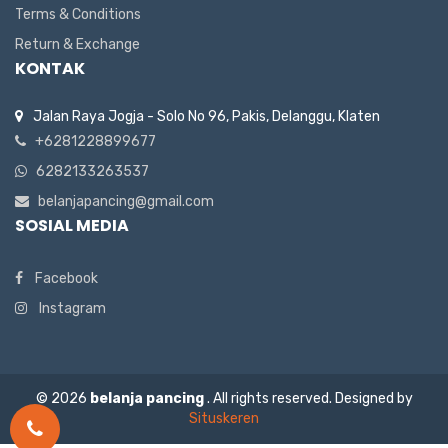
Terms & Conditions
Return & Exchange
KONTAK
Jalan Raya Jogja - Solo No 96, Pakis, Delanggu, Klaten
+6281228899677
6282133263537
belanjapancing@gmail.com
SOSIAL MEDIA
Facebook
Instagram
© 2026
belanja pancing
. All rights reserved. Designed by
Situskeren